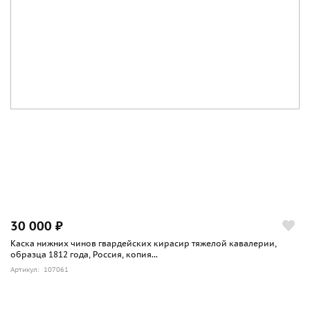
производства подверглась небольшой модернизации:
затылок рукояти выполнялся цельным (а не разрезным
как в бельгийском варианте), была упрощена форма
мушки. Подверглась усовершенствованию и технология
производства. Стоимость тульского «Нагана» составляла 22
рубля 60 копеек. Заказ на пять лет с 1895 по 1904 составил
180000 единиц.
30 000 ₽
Каска нижних чинов гвардейских кирасир тяжелой кавалерии,
образца 1812 года, Россия, копия...
Артикул: 107061