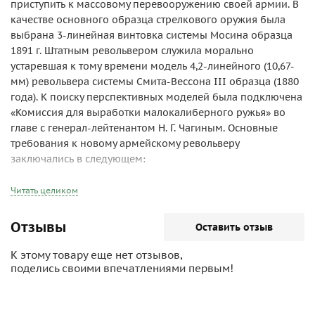
приступить к массовому перевооружению своей армии. В
качестве основного образца стрелкового оружия была
выбрана 3-линейная винтовка системы Мосина образца
1891 г. Штатным револьвером служила морально
устаревшая к тому времени модель 4,2-линейного (10,67-
мм) револьвера системы Смита-Вессона III образца (1880
года). К поиску перспективных моделей была подключена
«Комиссия для выработки малокалиберного ружья» во
главе с генерал-лейтенантом Н. Г. Чагиным. Основные
требования к новому армейскому револьверу
заключались в следующем:
Большое останавливающее действие пули. Так как одним
из основных видов войск была кавалерия, то выстрел на
Читать целиком
эффективной дальности (до 50 шагов) должен
останавливать лошадь.
Отзывы
Оставить отзыв
«Сила боя» должна обеспечивать пробивание четырёх-
пяти дюймовых сосновых досок
К этому товару еще нет отзывов,
Небольшая масса (0,82-0,92 кг).
поделись своими впечатлениями первым!
Калибр, число, направление, профиль нарезов ствола и т.
п. должны совпадать с таковыми у трёхлинейной винтовки
Мосина, тогда при изготовлении револьверов можно