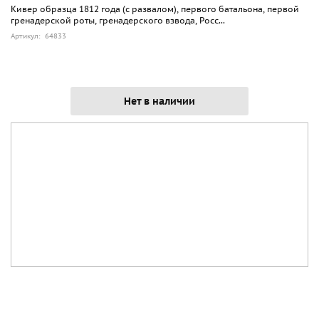
Кивер образца 1812 года (с развалом), первого батальона, первой
гренадерской роты, гренадерского взвода, Росс...
Артикул: 64833
Нет в наличии