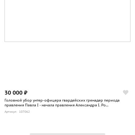
30 000 ₽
Головной убор унтер-офицера гвардейских гренадер периода
правления Павла I - начала правления Александра I. Ро...
Артикул: 107062