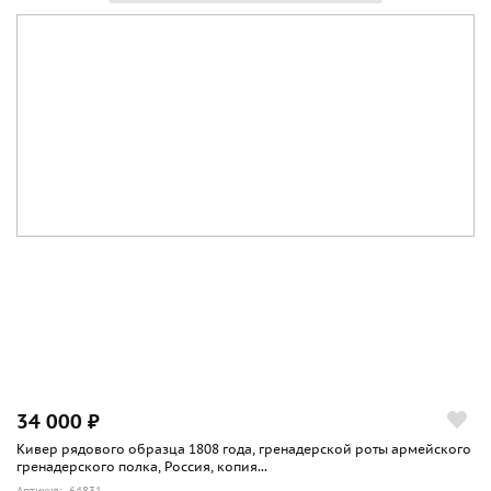
34 000 ₽
Кивер рядового образца 1808 года, гренадерской роты армейского
гренадерского полка, Россия, копия...
Артикул: 64831