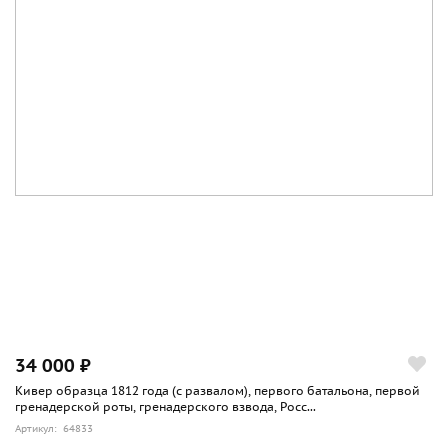
34 000 ₽
Кивер образца 1812 года (с развалом), первого батальона, первой
гренадерской роты, гренадерского взвода, Росс...
Артикул: 64833