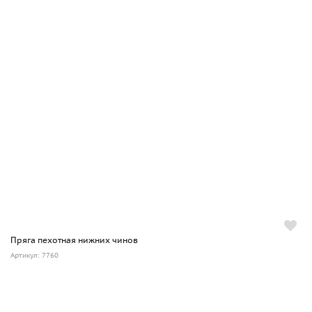
Пряга пехотная нижних чинов
Артикул: 7760