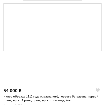
34 000 ₽
Кивер образца 1812 года (с развалом), первого батальона, первой
гренадерской роты, гренадерского взвода, Росс...