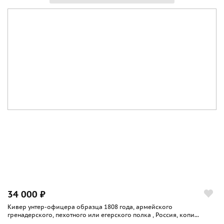
34 000 ₽
Кивер унтер-офицера образца 1808 года, армейского
гренадерского, пехотного или егерского полка , Россия, копи...