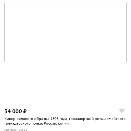
34 000 ₽
Кивер рядового образца 1808 года, гренадерской роты армейского
гренадерского полка, Россия, копия...
Артикул: 64831