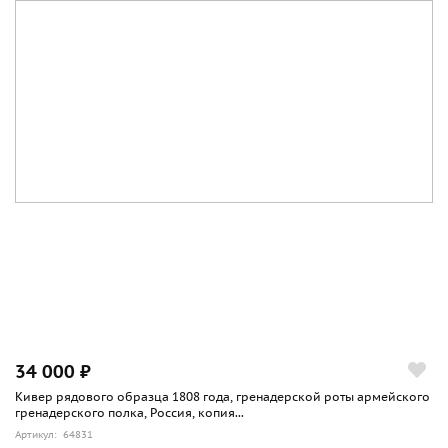
34 000 ₽
Кивер рядового образца 1808 года, гренадерской роты армейского
гренадерского полка, Россия, копия...
Артикул: 64831