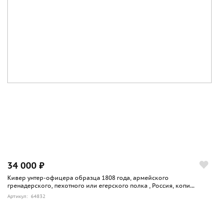
34 000 ₽
Кивер унтер-офицера образца 1808 года, армейского
гренадерского, пехотного или егерского полка , Россия, копи...
Артикул: 64832