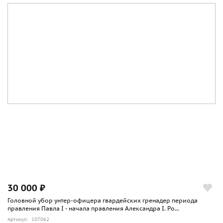
30 000 ₽
Головной убор унтер-офицера гвардейских гренадер периода
правления Павла I - начала правления Александра I. Ро...
Артикул: 107062