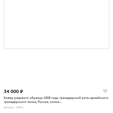
34 000 ₽
Кивер рядового образца 1808 года, гренадерской роты армейского
гренадерского полка, Россия, копия...
Артикул: 64831