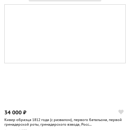
34 000 ₽
Кивер образца 1812 года (с развалом), первого батальона, первой
гренадерской роты, гренадерского взвода, Росс...