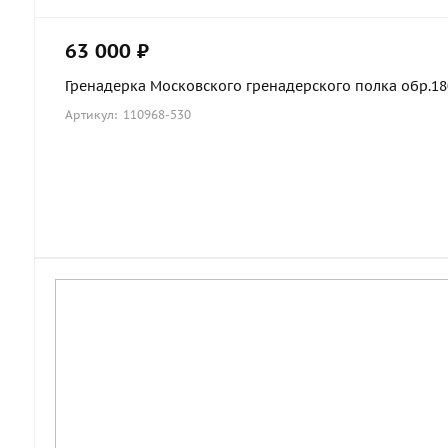
63 000 ₽
Гренадерка Московского гренадерского полка обр.1803
Артикул: 110968-530