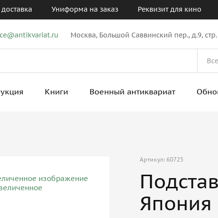
 доставка
Униформа на заказ
Реквизит для кино
ice@antikvariat.ru
Москва, Большой Саввинский пер., д.9, стр.
рукция
Книги
Военный антиквариат
Обно
Артикул: 60725
Подстав
Япония