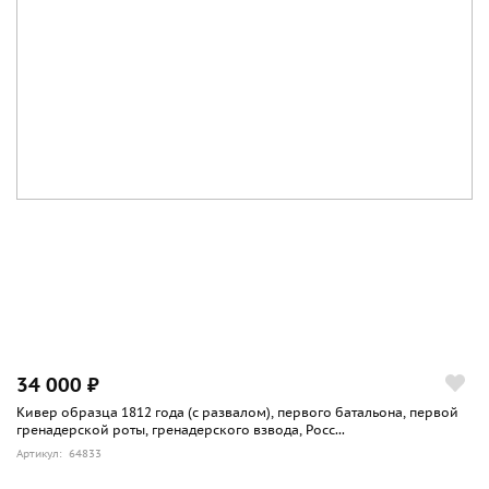
34 000 ₽
Кивер образца 1812 года (с развалом), первого батальона, первой
гренадерской роты, гренадерского взвода, Росс...
Артикул: 64833