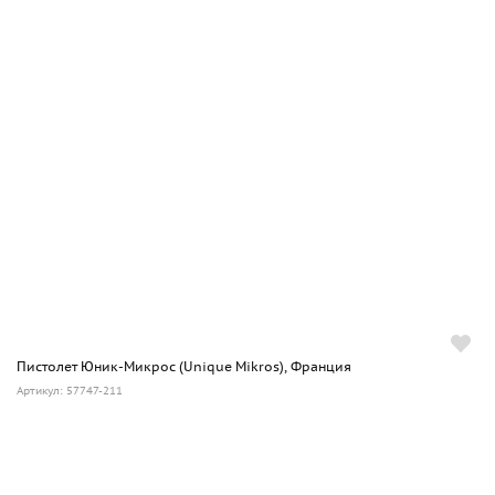
Пистолет Юник-Микрос (Unique Mikros), Франция
Артикул: 57747-211