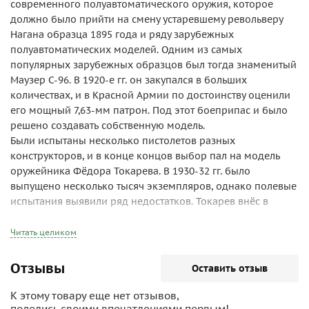
современного полуавтоматического оружия, которое
должно было прийти на смену устаревшему револьверу
Нагана образца 1895 года и ряду зарубежных
полуавтоматических моделей. Одним из самых
популярных зарубежных образцов был тогда знаменитый
Маузер С-96. В 1920-е гг. он закупался в больших
количествах, и в Красной Армии по достоинству оценили
его мощный 7,63-мм патрон. Под этот боеприпас и было
решено создавать собственную модель.
Были испытаны несколько пистолетов разных
конструкторов, и в конце концов выбор пал на модель
оружейника Фёдора Токарева. В 1930-32 гг. было
выпущено несколько тысяч экземпляров, однако полевые
испытания выявили ряд недостатков. Токарев внёс в
конструкцию необходимые изменения, и в начале 1934
года пистолет был принят на вооружение под названием
Читать целиком
ТТ-33. Он выпускался во всё возрастающих количествах
вплоть до начала Великой Отечественной войны. К 22
Отзывы
Оставить отзыв
июня 1941 года на вооружение Красной Армии поступило
около 600 тыс. ТТ-33. В годы войны производство ещё
К этому товару еще нет отзывов,
более возросло. Трофейные ТТ использовались в
поделись своими впечатлениями первым!