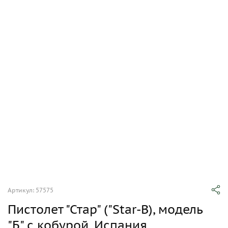
Артикул: 57575
Пистолет "Стар" ("Star-В), модель
"Б" с кобурой, Испания