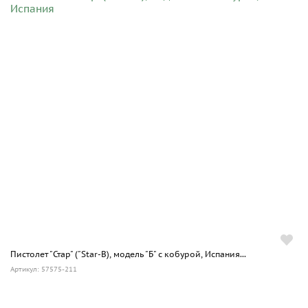
Пистолет "Стар" ("Star-В), модель "Б" с кобурой, Испания...
Артикул: 57575-211