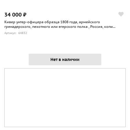
34 000 ₽
Кивер унтер-офицера образца 1808 года, армейского
гренадерского, пехотного или егерского полка , Россия, копи...
Артикул: 64832
Нет в наличии