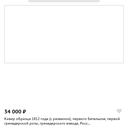
34 000 ₽
Кивер образца 1812 года (с развалом), первого батальона, первой
гренадерской роты, гренадерского взвода, Росс...