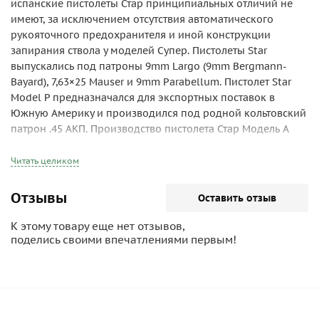
испанские пистолеты Стар принципиальных отличий не
имеют, за исключением отсутствия автоматического
рукояточного предохранителя и иной конструкции
запирания ствола у моделей Супер. Пистолеты Star
выпускались под патроны 9mm Largo (9mm Bergmann-
Bayard), 7,63×25 Mauser и 9mm Parabellum. Пистолет Star
Model P предназначался для экспортных поставок в
Южную Америку и производился под родной кольтовский
патрон .45 АКП. Производство пистолета Стар Модель А
было начато в 1922 году, пистолета Стар Модель А Супер -
в 1946 году, пистолета Стар Модель Б - в 1924 году,
Читать целиком
пистолета Стар Модель Б Супер - в 1957 году, пистолета
Стар Модель П – в 1923 году. Все эти образцы, кроме
Отзывы
Оставить отзыв
модели П, выпускались вплоть до 1983 года, а модель П
производилась до 1931-го.
К этому товару еще нет отзывов,
Армейским вариантом модели А являются пистолеты Star
поделись своими впечатлениями первым!
образцов 1922, 1931 и 1940 гг. Образец 1922 года
выпускался только под патроны 9mm Largo и снабжался
не регулируемыми прицельными приспособлениями.
Образец 1931 года, получивший незначительные
изменения в некоторых узлах, поставлялся также и в