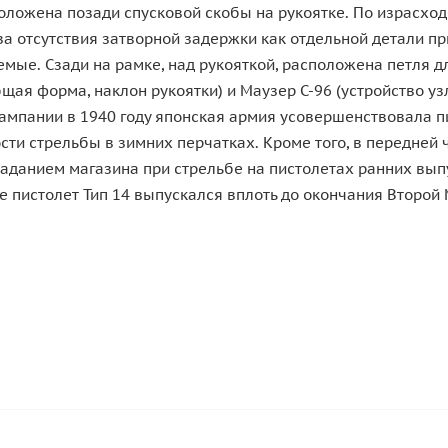
оложена позади спусковой скобы на рукоятке. По израсход
а отсутствия затворной задержки как отдельной детали пр
ые. Сзади на рамке, над рукояткой, расположена петля дл
ая форма, наклон рукоятки) и Маузер С-96 (устройство узл
ампании в 1940 году японская армия усовершенствовала пи
ти стрельбы в зимних перчатках. Кроме того, в передней 
аданием магазина при стрельбе на пистолетах ранних выпу
е пистолет Тип 14 выпускался вплоть до окончания Второй 