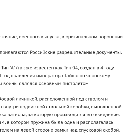
тояние, военного выпуска, в оригинальном воронении.
, прилагаются Российские разрешительные документы.
 "А" (так же известен как Тип 04, создан в 4 году
14 год правления императора Тайшо по японскому
вой войны являлся основным пистолетом
 боевой личинкой, расположенной под стволом и
н внутри подвижной ствольной коробки, выполненной
вка затвора, за которую производится его взведение.
 4, в котором пружина была одна и располагалась
елем на левой стороне рамки над спусковой скобой.