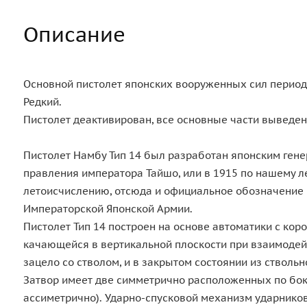
Описание
Основной пистолет японских вооруженных сил периода
Редкий.
Пистолет деактивирован, все основные части выведе
Пистолет Намбу Тип 14 был разработан японским генера
правления императора Тайшо, или в 1915 по нашему ле
летоисчислению, отсюда и официальное обозначение пи
Императорской Японской Армии.
Пистолет Тип 14 построен на основе автоматики с ко
качающейся в вертикальной плоскости при взаимодей
зацело со стволом, и в закрытом состоянии из стволь
Затвор имеет две симметрично расположенных по бока
ассиметрично). Ударно-спусковой механизм ударников