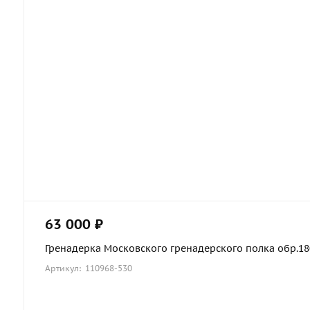
63 000 ₽
Гренадерка Московского гренадерского полка обр.1803
Артикул: 110968-530