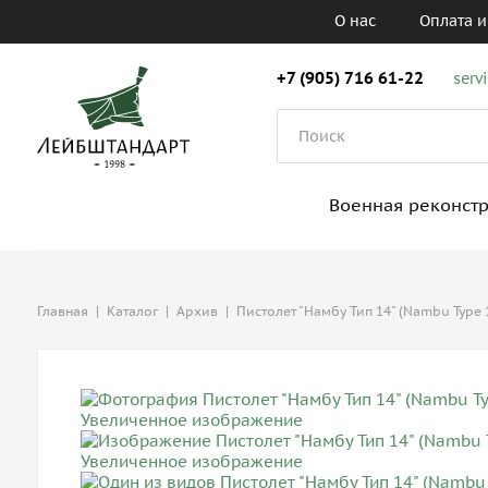
О нас
Оплата и
+7 (905) 716 61-22
serv
Военная реконст
Главная
|
Каталог
|
Архив
|
Пистолет "Намбу Тип 14" (Nambu Type 