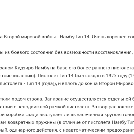
 Второй мировой войны - Намбу Тип 14. Очень хорошее сос
ны из боевого состояния без возможности восстановления
лом Кидзиро Намбу на базе его более раннего пистолета Тип
тоисчислению). Пистолет Тип 14 был создан в 1925 году (
столета - Тип 14 [года]), и вплоть до конца Второй Миро
ротким ходом ствола. Запирание осуществляется отдельной
ствии с неподвижной рамкой пистолета. Затвор расположе
ной коробки сзади выступает лишь насеченная круглая голо
м возвратных пружины (в отличие от пистолета Намбу Тип
ый, одинарного действия, с неавтоматическим предохранит