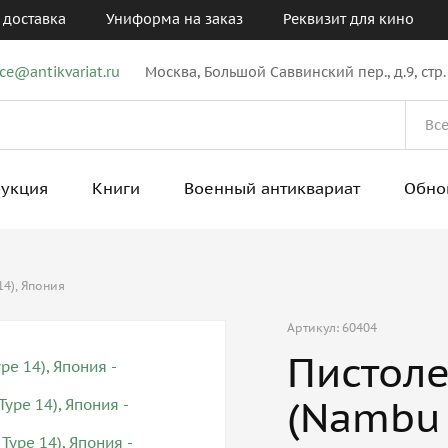
 доставка
Униформа на заказ
Реквизит для кино
ice@antikvariat.ru
Москва, Большой Саввинский пер., д.9, стр.
рукция
Книги
Военный антиквариат
Обно
14), Япония
Артикул: 60404
Пистоле
(Nambu 