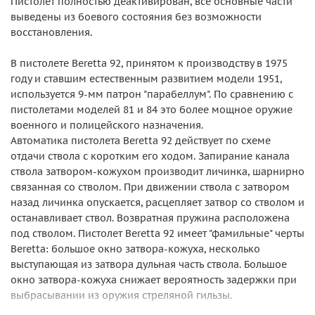
Пистолет полностью деактивирован, все основные части
выведены из боевого состояния без возможности
восстановления.
В пистолете Beretta 92, принятом к производству в 1975
году и ставшим естественным развитием модели 1951,
используется 9-мм патрон "парабеллум". По сравнению с
пистолетами моделей 81 и 84 это более мощное оружие
военного и полицейского назначения.
Автоматика пистолета Beretta 92 действует по схеме
отдачи ствола с коротким его ходом. Запирание канала
ствола затвором-кожухом производит личинка, шарнирно
связанная со стволом. При движении ствола с затвором
назад личинка опускается, расцепляет затвор со стволом и
останавливает ствол. Возвратная пружина расположена
под стволом. Пистолет Beretta 92 имеет "фамильные" черты
Beretta: большое окно затвора-кожуха, несколько
выступающая из затвора дульная часть ствола. Большое
окно затвора-кожуха снижает вероятность задержки при
выбрасывании из оружия стреляной гильзы.
Ударно-спусковой механизм - двойного действия. Курок -