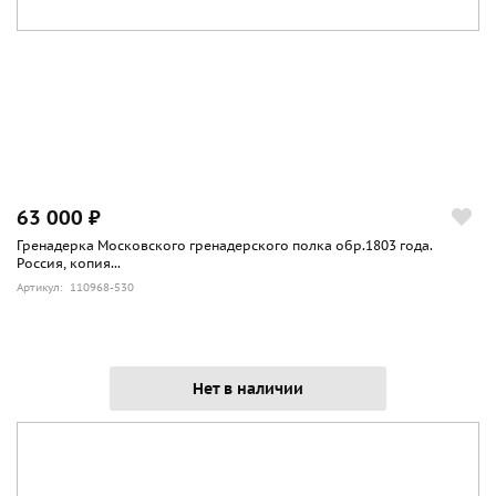
- из них наиболее известны РТ-92 бразильской фирмы
"Таурус".
По материалам сайта worldweapon.ru
63 000 ₽
Гренадерка Московского гренадерского полка обр.1803 года.
Россия, копия...
Артикул: 110968-530
Нет в наличии