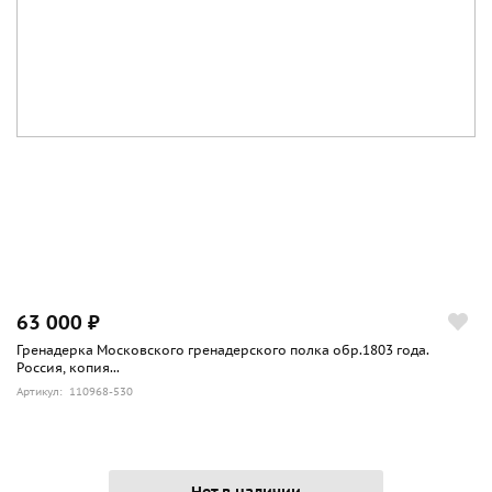
несмотря на его заметный вес. 92-я модель имеет,
пожалуй, самое богатое семейство из всех современных
боевых служебных пистолетов и вызвала ряд подражаний
- из них наиболее известны РТ-92 бразильской фирмы
"Таурус".
По материалам сайта worldweapon.ru
63 000 ₽
Гренадерка Московского гренадерского полка обр.1803 года.
Россия, копия...
Артикул: 110968-530