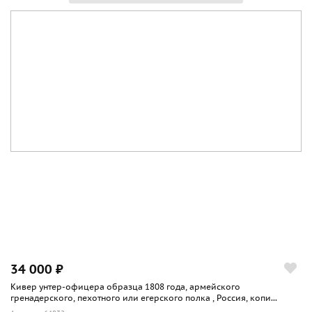
34 000 ₽
Кивер унтер-офицера образца 1808 года, армейского
гренадерского, пехотного или егерского полка , Россия, копи...