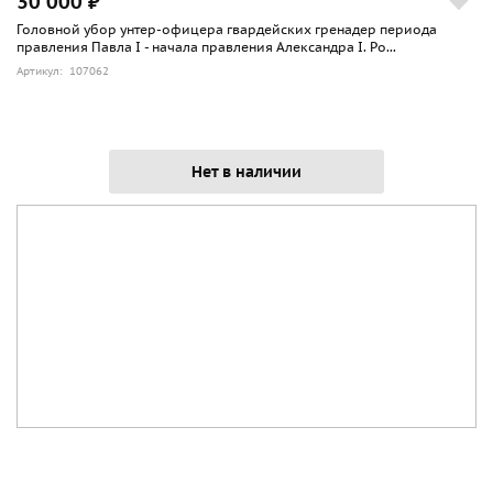
30 000 ₽
Головной убор унтер-офицера гвардейских гренадер периода
правления Павла I - начала правления Александра I. Ро...
Артикул: 107062
Нет в наличии