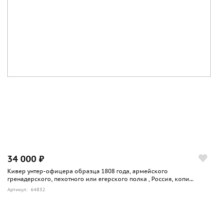
34 000 ₽
Кивер унтер-офицера образца 1808 года, армейского
гренадерского, пехотного или егерского полка , Россия, копи...
Артикул: 64832