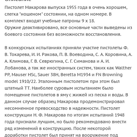
Пистолет Макарова выпуска 1955 года в очень хорошем,
слегка "ношеном" состоянии, на одном номере. В
комплект входят учебные патроны 9 х 18.
Оружие деактивировано, все основные части выведены из
боевого состояния без возможности восстановления.
В конкурсных испытаниях приняли участие пистолеты Ф.
В. Токарева, И. И. Ракова, П. В. Воеводина, С. А. Коровина, А.
А. Климова, Г. В. Севрюгина, С. Г. Симанова и А. И.
Лобанова, а так же иностранных систем, таких как Walther
PP, Mauser HSc, Sauer 38H, Beretta M1934 и FN Browning
model 1910/22. Эталонным пистолетом при этом был
штатный ТТ. Наиболее суровым испытанием было
помещение пистолетов в яму с жижей из песка и воды. В
данном случае образец Макарова продемонстрировал
несомненное превосходство в надежности. Пистолет
конструкции Н. Ф. Макарова по итогам испытаний 1948
года признали лучшим, но было рекомендовано внести
ряд изменений в конструкцию. После некоторой
доработки пистолет был принят на вооружение под