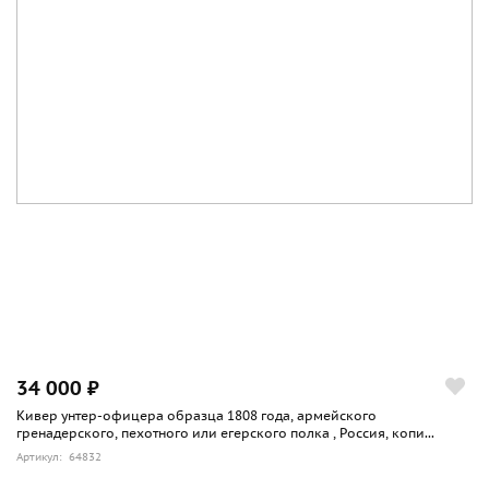
34 000 ₽
Кивер унтер-офицера образца 1808 года, армейского
гренадерского, пехотного или егерского полка , Россия, копи...
Артикул: 64832