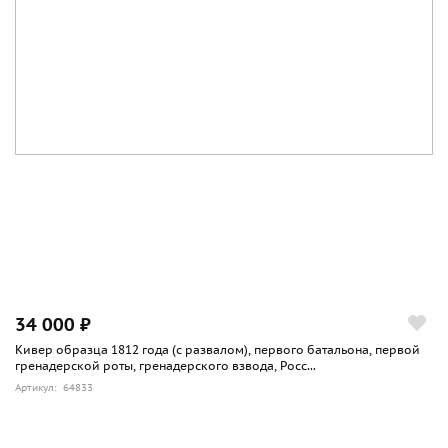
34 000 ₽
Кивер образца 1812 года (с развалом), первого батальона, первой
гренадерской роты, гренадерского взвода, Росс...
Артикул: 64833