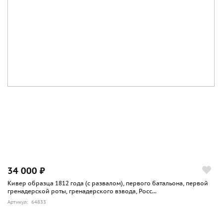
34 000 ₽
Кивер образца 1812 года (с развалом), первого батальона, первой
гренадерской роты, гренадерского взвода, Росс...
Артикул: 64833