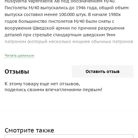
Husqvarna Vapenfabrik AB под обозначением М/40.
Пистолеты М/40 выпускались до 1946 года, общий объем
выпуска составил менее 100.000 штук. В начале 1980х
годов большинство пистолетов М/40 были сняты с
вооружения Шведской армии по причине разрушения
деталей при стрельбе стандартным шведским 9мм
патроном (который несколько мощнее обычных патронов
9мм параеллум). На какое-то время вместо М/40 на божий
свет были вытащены старые пистолеты М/07 (Браунинги
Читать целиком
обр. 1903 года под патрон 9х20мм Браунинг Длинный),
которые, к удивлению, могли стрелять и патроном 9х19мм
Отзывы
Оставить отзыв
парабеллум. Позже шведы приняли на вооружение
пистолет Глок 17. Отличия пистолетов М/40 от L-35
К этому товару еще нет отзывов,
описаны ниже.
поделись своими впечатлениями первым!
Пистолет L-35 является самозарядным оружием,
построенным на основе автоматики с коротким ходом
ствола. Ствол жестко соединен со ствольной коробкой
прямоугольного сечения, внутри которой движется затвор
(также прямоугольного сечения). Запирание ствольной
Смотрите также
коробки и затвора осуществляется при помощи "П"-
образной защелки, подвижной в вертикальной плоскости.