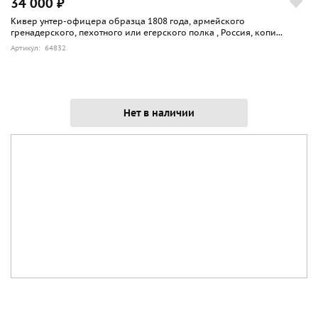
34 000 ₽
Кивер унтер-офицера образца 1808 года, армейского
гренадерского, пехотного или егерского полка , Россия, копи...
Артикул: 64832
Нет в наличии