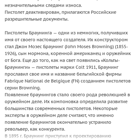
незначительными следами износа.
Пистолет деактивирован, прилагаются Российские
разрешительные документы.
Пистолеты Браунинга — одни из немногих, получивших
имя от своего настоящего создателя. Их конструктором
стал Джон Мозес Браунинг (John Moses Browning) (1855-
1926), сын мормона, коренной американец и оружейник
от Бога. Еще до того, как на свет появились «Кольты-
Браунинги» — пистолеты марки Colt 1911, Браунинг
прославил свое имя и название бельгийской фирмы
Fabrique National de Belgique (FN) созданием пистолетов
серии Browning.
Появление браунингов стало своего рода революцией в
оружейном деле. Их компоновка определила развитие
большинства современных пистолетов. Некоторые
эксперты в оружейном деле считают, что именно
появление браунингов окончательно устранило
револьвер, как конкурента.
В 1895 г. Браунинг приступил к проектированию