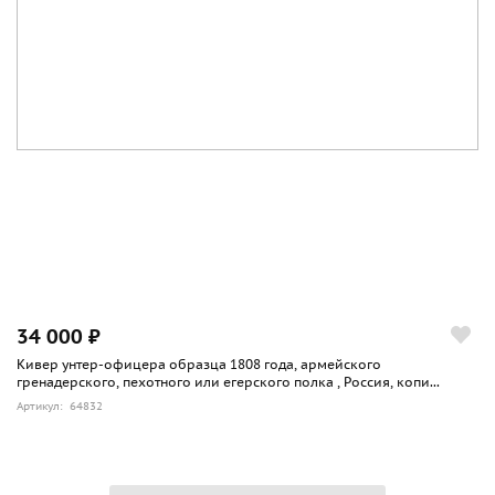
34 000 ₽
Кивер унтер-офицера образца 1808 года, армейского
гренадерского, пехотного или егерского полка , Россия, копи...
Артикул: 64832