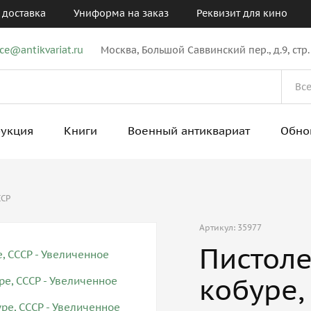
 доставка
Униформа на заказ
Реквизит для кино
ice@antikvariat.ru
Москва, Большой Саввинский пер., д.9, стр.
рукция
Книги
Военный антиквариат
Обно
ССР
Артикул: 35977
Пистоле
кобуре,