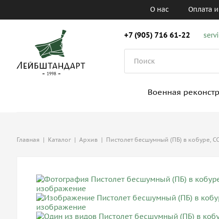
О нас
Оплата и
+7 (905) 716 61-22
serv
Военная реконст
Главная
|
Каталог
|
Архив
|
Пистолет бесшумный (ПБ) в кобуре, С