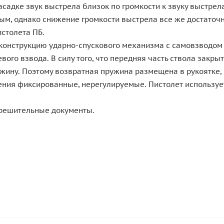
насадке звук выстрела близок по громкости к звуку выстре
ым, однако снижение громкости выстрела все же достаточн
столета ПБ.
 конструкцию ударно-спускового механизма с самовзводом
го взвода. В силу того, что передняя часть ствола закры
ину. Поэтому возвратная пружина размещена в рукоятке, п
ия фиксированные, нерегулируемые. Пистолет использует
зрешительные документы.