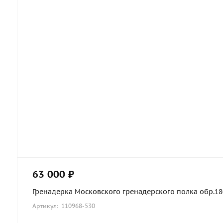
63 000 ₽
Гренадерка Московского гренадерского полка обр.1803
Артикул: 110968-530