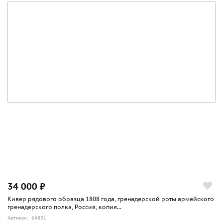
34 000 ₽
Кивер рядового образца 1808 года, гренадерской роты армейского
гренадерского полка, Россия, копия...
Артикул: 64831