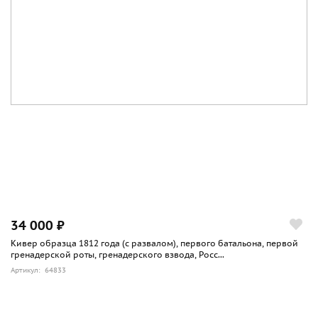
34 000 ₽
Кивер образца 1812 года (с развалом), первого батальона, первой
гренадерской роты, гренадерского взвода, Росс...
Артикул: 64833