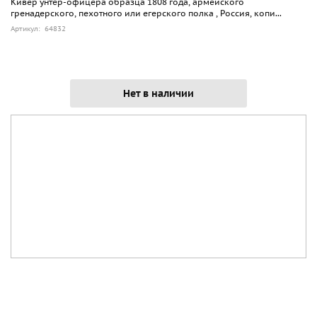
Кивер унтер-офицера образца 1808 года, армейского
гренадерского, пехотного или егерского полка , Россия, копи...
Артикул: 64832
Нет в наличии