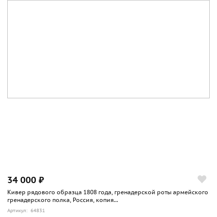
34 000 ₽
Кивер рядового образца 1808 года, гренадерской роты армейского
гренадерского полка, Россия, копия...
Артикул: 64831