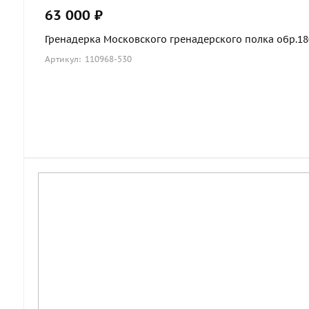
63 000 ₽
Гренадерка Московского гренадерского полка обр.1803
Артикул: 110968-530