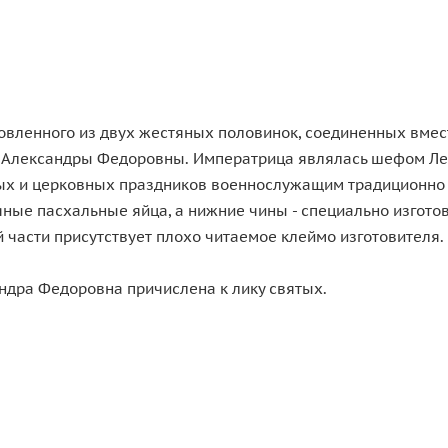
товленного из двух жестяных половинок, соединенных вме
 Александры Федоровны. Императрица являлась шефом Лейб
ых и церковных праздников военнослужащим традиционно 
ные пасхальные яйца, а нижние чины - специально изгото
 части присутствует плохо читаемое клеймо изготовителя.
дра Федоровна причислена к лику святых.