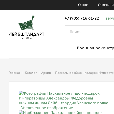
О нас
Оплата и
+7 (905) 716 61-22
serv
Военная реконст
Главная
|
Каталог
|
Архив
|
Пасхальное яйцо - подарок Императ