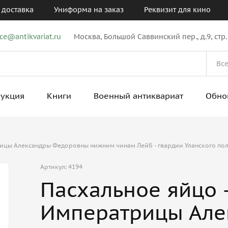
 доставка
Униформа на заказ
Реквизит для кино
ice@antikvariat.ru
Москва, Большой Саввинский пер., д.9, стр.
рукция
Книги
Военный антиквариат
Обно
рицы Александры Федоровны нижним чинам Лейб - гвардии Уланского по
Артикул: 4194
Пасхальное яйцо 
Императрицы Але