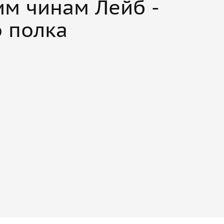
м чинам Лейб -
о полка