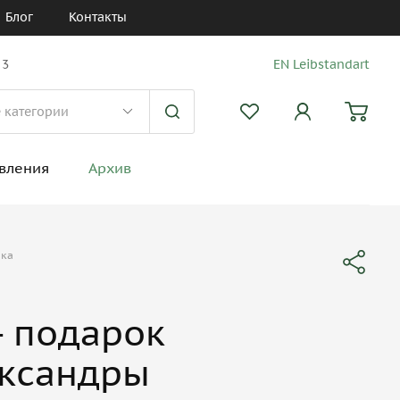
Блог
Контакты
 3
EN Leibstandart
вления
Архив
лка
- подарок
ксандры