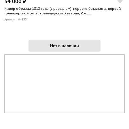
34 000 ₽
Кивер образца 1812 года (с развалом), первого батальона, первой
гренадерской роты, гренадерского взвода, Росс...
Артикул: 64833
Нет в наличии