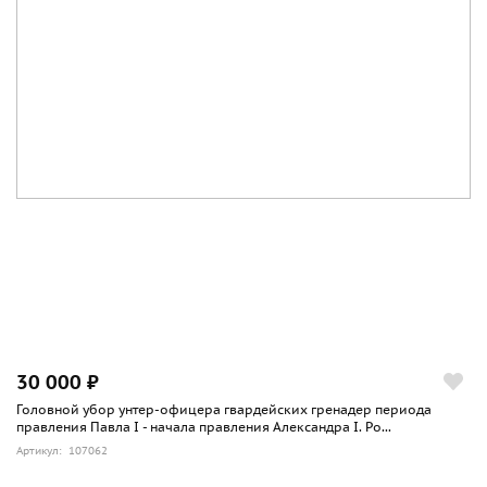
30 000 ₽
Головной убор унтер-офицера гвардейских гренадер периода
правления Павла I - начала правления Александра I. Ро...
Артикул: 107062