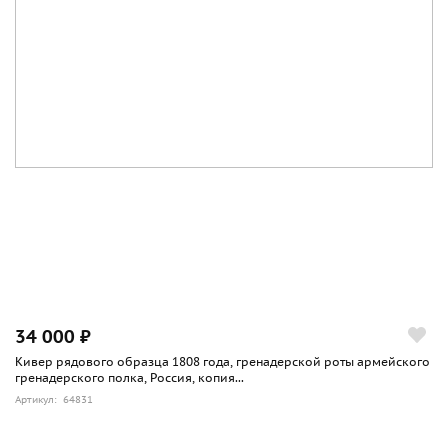
34 000 ₽
Кивер рядового образца 1808 года, гренадерской роты армейского
гренадерского полка, Россия, копия...
Артикул: 64831