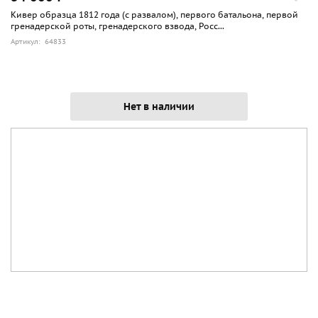
Кивер образца 1812 года (с развалом), первого батальона, первой
гренадерской роты, гренадерского взвода, Росс...
Артикул: 64833
Нет в наличии