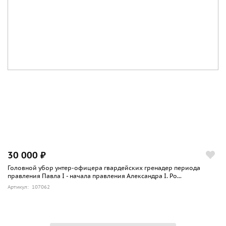
30 000 ₽
Головной убор унтер-офицера гвардейских гренадер периода
правления Павла I - начала правления Александра I. Ро...
Артикул: 107062