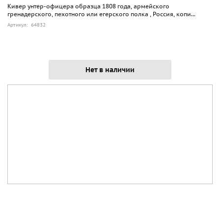
Кивер унтер-офицера образца 1808 года, армейского
гренадерского, пехотного или егерского полка , Россия, копи...
Артикул: 64832
Нет в наличии