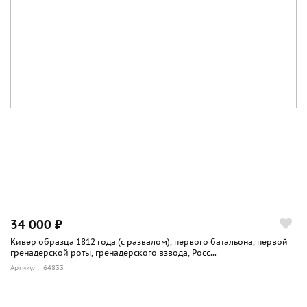
34 000 ₽
Кивер образца 1812 года (с развалом), первого батальона, первой
гренадерской роты, гренадерского взвода, Росс...
Артикул: 64833