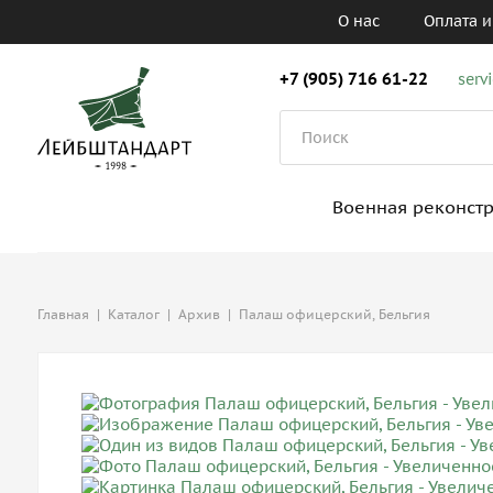
О нас
Оплата и
+7 (905) 716 61-22
serv
Военная реконст
Главная
|
Каталог
|
Архив
|
Палаш офицерский, Бельгия