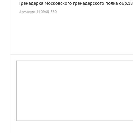
Гренадерка Московского гренадерского полка обр.1803
Артикул: 110968-530