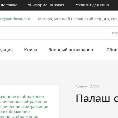
 доставка
Униформа на заказ
Реквизит для кино
ice@antikvariat.ru
Москва, Большой Саввинский пер., д.9, стр.
рукция
Книги
Военный антиквариат
Обно
Артикул: 27952
Палаш о