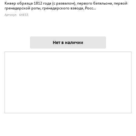
Кивер образца 1812 года (с развалом), первого батальона, первой
гренадерской роты, гренадерского взвода, Росс...
Артикул: 64833
Нет в наличии