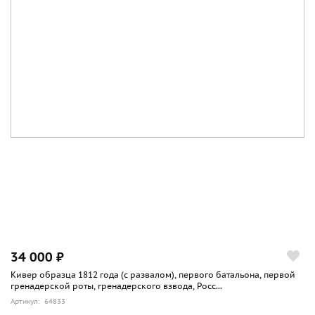
34 000 ₽
Кивер образца 1812 года (с развалом), первого батальона, первой
гренадерской роты, гренадерского взвода, Росс...
Артикул: 64833