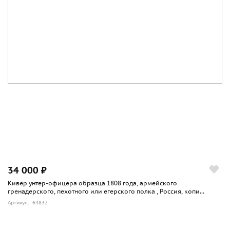
34 000 ₽
Кивер унтер-офицера образца 1808 года, армейского
гренадерского, пехотного или егерского полка , Россия, копи...
Артикул: 64832