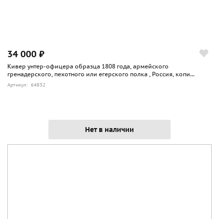
34 000 ₽
Кивер унтер-офицера образца 1808 года, армейского
гренадерского, пехотного или егерского полка , Россия, копи...
Артикул: 64832
Нет в наличии