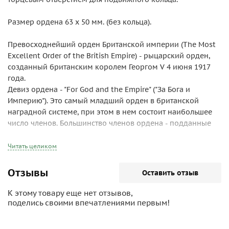
Размер ордена 63 х 50 мм. (без кольца).
Превосходнейший орден Британской империи (The Most
Excellent Order of the British Empire) - рыцарский орден,
созданный британским королем Георгом V 4 июня 1917
года.
Девиз ордена - "For God and the Empire" ("За Бога и
Империю"). Это самый младший орден в британской
наградной системе, при этом в нем состоит наибольшее
число членов. Большинство членов ордена - подданные
Великобритании или других государств Содружества.
Орден был основан Георгом V для заполнения пробела в
Читать целиком
британской системе наград: орден Бани давался только
старшим военным офицерам и гражданским служащим,
Отзывы
Оставить отзыв
орден святого Михаила и святого Георгия - дипломатам, а
Королевский Викторианский орден - тем, кто лично
К этому товару еще нет отзывов,
служил королевской семье. В частности, Георг V считал
поделись своими впечатлениями первым!
нужным наградить несколько тысяч служивших в
небоевых частях во время Первой мировой войны. Орден