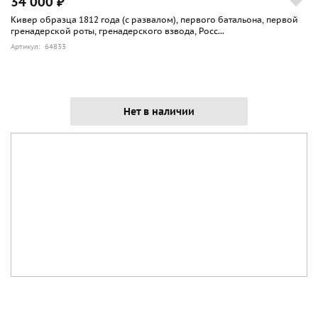
34 000 ₽
Кивер образца 1812 года (с развалом), первого батальона, первой
гренадерской роты, гренадерского взвода, Росс...
Артикул: 64833
Нет в наличии