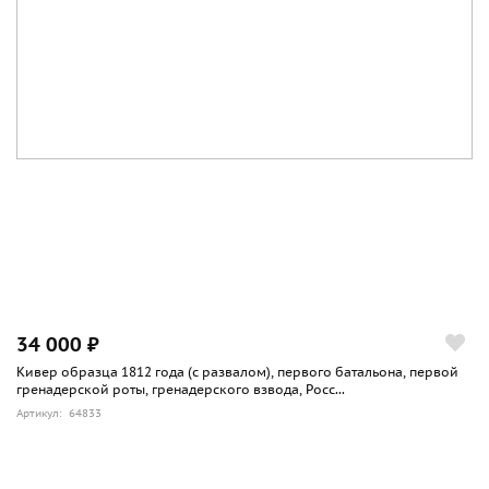
34 000 ₽
Кивер образца 1812 года (с развалом), первого батальона, первой
гренадерской роты, гренадерского взвода, Росс...
Артикул: 64833