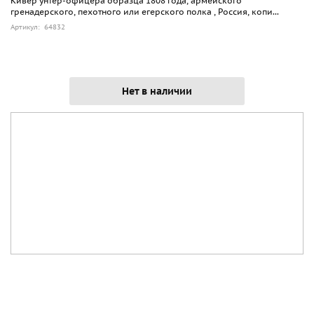
Кивер унтер-офицера образца 1808 года, армейского
гренадерского, пехотного или егерского полка , Россия, копи...
Артикул: 64832
Нет в наличии