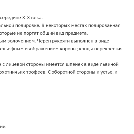
середине XIX века.
нальной полировке. В некоторых местах полированная
которые не портят общий вид предмета.
ным золочением. Черен рукояти выполнен в виде
 рельефным изображением короны; концы перекрестия
 с лицевой стороны имеется шпенек в виде львиной
отничьих трофеев. С оборотной стороны и устье, и
ии.