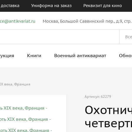
 доставка
Униформа на заказ
Реквизит для кино
ice@antikvariat.ru
Москва, Большой Саввинский пер., д.9, стр.
рукция
Книги
Военный антиквариат
Обно
IX века, Франция
Артикул: 62279
Охотнич
четверт