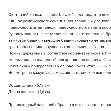
Охотничий кинжал с очень богатой, нестандартно деко
Клинок ромбического сечения (линзовидный у основан
поверхность имеет следы поверхностного налета корр
Рукоять полностью металлическая - изготовлена из 
замковой башни, навершие башни украшено четырьмя
трактованы в виде опущенных вниз львиных голов.
Ножны деревянные, обтянутые коричневой кожей. Име
морды, предназначенный для крепления подвеса. С ли
наконечник прикреплены к основе ножен стальными 
Несмотря на кажущуюся массивность, кинжал выполнен
Общая длина - 67,3 см.
Длина клинка - 47,6 см.
Превосходный заказной образец в высококачественно