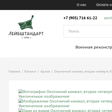
О нас
Оплата и
+7 (905) 716 61-22
serv
Военная реконст
Главная
|
Каталог
|
Архив
|
Охотничий кинжал, вторая четверть X