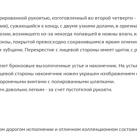
рированной рукоятью, изготовленный во второй четверти - 
ия), сужающийся к концу, с двумя узкими долами, в ориги
озии, возникшего из-за некогда попавшей в ножны влаги, 
бронзы, покрытой превосходно сохранившимся ярким огнен
 зубцами. Перекрестие с лицевой стороны имеет щиток с
ют бронзовые вызолоченные устье и наконечник. На устье
цевой стороны наконечник ножен украшен изображением ох
воронеными винтами с полированными шляпками.
 довольно легким - за счет пустотелой рукояти.
м дорогом исполнении и отличном коллекционном состоян