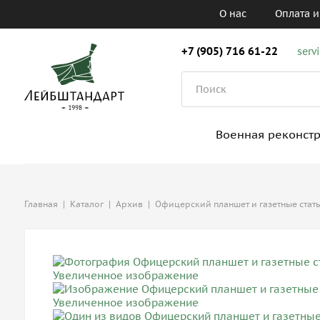
О нас
Оплата и
+7 (905) 716 61-22
serv
Военная реконст
Главная
|
Каталог
|
Архив
|
Офицерский планшет и газетные стать