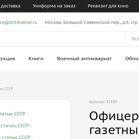
 доставка
Униформа на заказ
Реквизит для кино
ice@antikvariat.ru
Москва, Большой Саввинский пер., д.9, стр.
рукция
Книги
Военный антиквариат
Обно
и, СССР
Артикул: 32189
Офицер
газетны