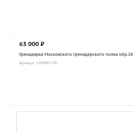
63 000 ₽
Гренадерка Московского гренадерского полка обр.1803
Артикул: 110968-530