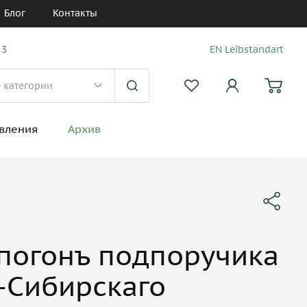
Блог
Контакты
 3
EN Leibstandart
вления
Архив
погонъ подпоручика
-Сибирскаго