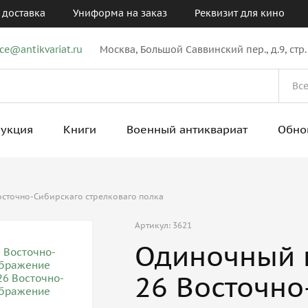
 доставка
Униформа на заказ
Реквизит для кино
ice@antikvariat.ru
Москва, Большой Саввинский пер., д.9, стр.
рукция
Книги
Военный антиквариат
Обно
осточно-Сибирскаго стрелковаго полка
Артикул: 3621
Одиночный 
26 Восточно