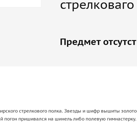
стрелковаго
Предмет отсутст
рского стрелкового полка. Звезды и шифр вышиты золотом
ый погон пришивался на шинель либо полевую гимнастерку.