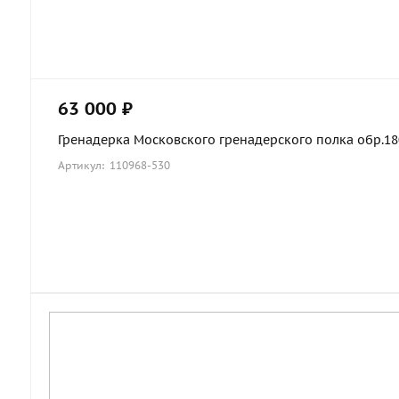
63 000 ₽
Гренадерка Московского гренадерского полка обр.1803
Артикул: 110968-530