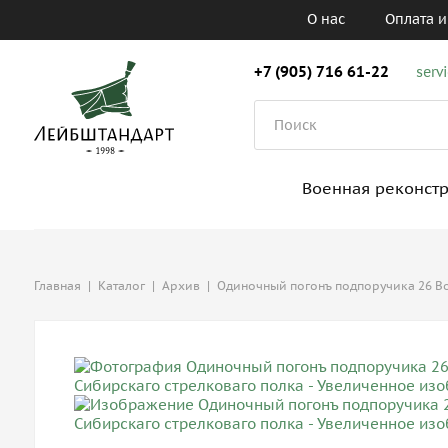
О нас
Оплата и
+7 (905) 716 61-22
serv
Военная реконст
Главная
|
Каталог
|
Архив
|
Одиночный погонъ подпоручика 26 В