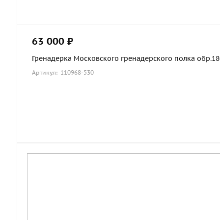
63 000 ₽
Гренадерка Московского гренадерского полка обр.1803
Артикул: 110968-530