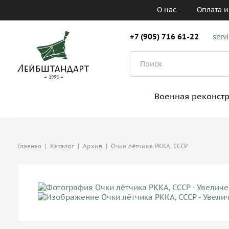
О нас
Оплата и
+7 (905) 716 61-22
serv
Военная реконст
Главная
|
Каталог
|
Архив
|
Очки лётчика РККА, СССР