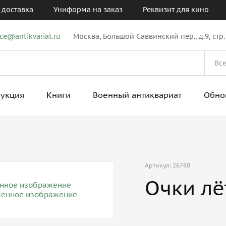
 доставка
Униформа на заказ
Реквизит для кино
ice@antikvariat.ru
Москва, Большой Саввинский пер., д.9, стр.
рукция
Книги
Военный антиквариат
Обно
Артикул: 26760
Очки лё