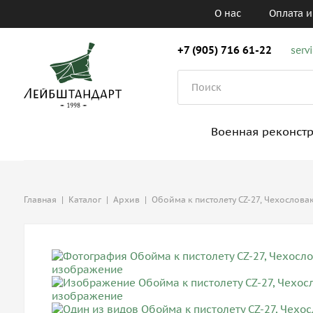
О нас
Оплата и
+7 (905) 716 61-22
serv
Военная реконст
Главная
|
Каталог
|
Архив
|
Обойма к пистолету CZ-27, Чехослова