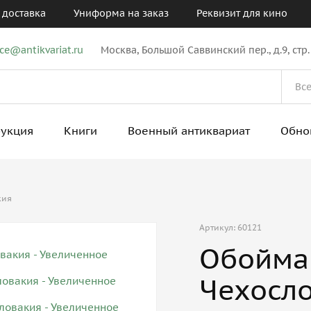
 доставка
Униформа на заказ
Реквизит для кино
ice@antikvariat.ru
Москва, Большой Саввинский пер., д.9, стр.
рукция
Книги
Военный антиквариат
Обно
кия
Артикул: 60121
Обойма 
Чехосл