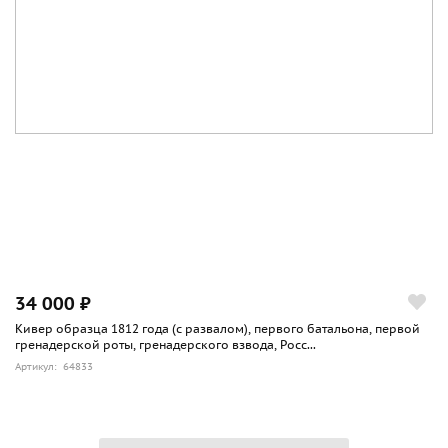
34 000 ₽
Кивер образца 1812 года (с развалом), первого батальона, первой
гренадерской роты, гренадерского взвода, Росс...
Артикул: 64833