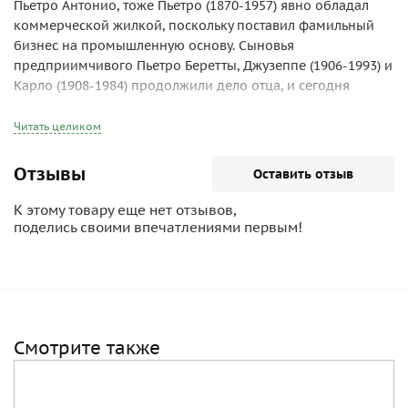
Пьетро Антонио, тоже Пьетро (1870-1957) явно обладал
коммерческой жилкой, поскольку поставил фамильный
бизнес на промышленную основу. Сыновья
предприимчивого Пьетро Беретты, Джузеппе (1906-1993) и
Карло (1908-1984) продолжили дело отца, и сегодня
фирма Fabbrica D`armi Pietro Beretta SpA входит в Beretta
Holding Group, включающий ключевых производителей
Читать целиком
огнестрельного оружия и оптики, принадлежностей и
одежды для охоты и спортивных состязаний. Филиалы
Отзывы
Оставить отзыв
компании есть как в Италии, так и за границей.
До 1900 г. фирма Beretta специализировалась на
К этому товару еще нет отзывов,
охотничьих и спортивных ружьях. С началом Первой
поделись своими впечатлениями первым!
мировой войны в 1915 г. компания выпустила свой
первый пистолет. Его еще нельзя было назвать идеальным
творением, это было изделие военного времени.
Конструкторы фирмы разработали еще с десятка полтора
моделей, прежде чем спустя долгие годы после Второй
Смотрите также
мировой войны в 1976 г. фирма выпустила сразу
несколько пистолетов серии 8Х - армейских и
гражданских моделей.