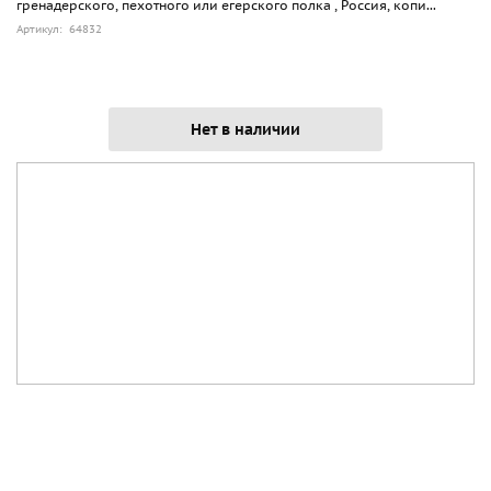
гренадерского, пехотного или егерского полка , Россия, копи...
Артикул: 64832
Нет в наличии