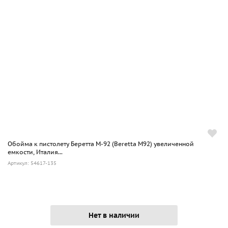
Обойма к пистолету Беретта М-92 (Beretta M92) увеличенной
емкости, Италия...
Артикул: 54617-135
Нет в наличии