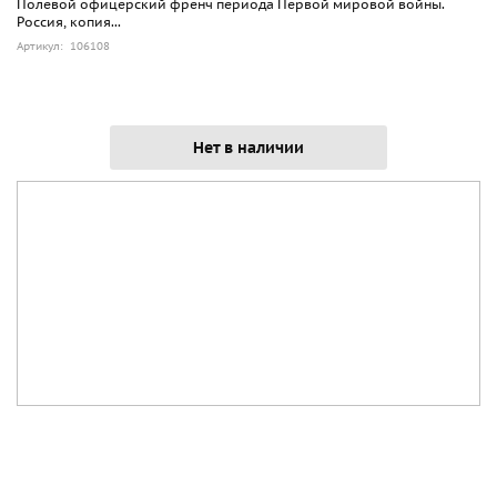
Полевой офицерский френч периода Первой мировой войны.
Россия, копия...
Артикул: 106108
Нет в наличии