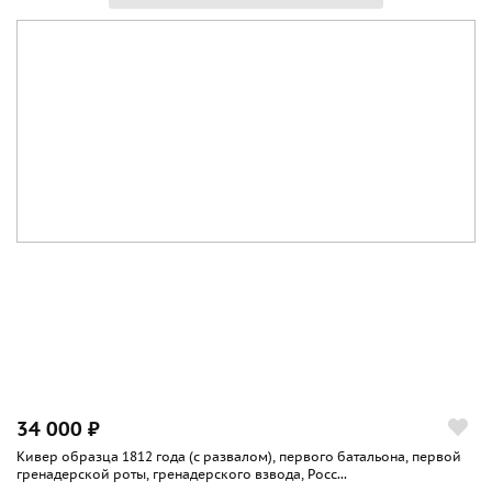
34 000 ₽
Кивер образца 1812 года (с развалом), первого батальона, первой
гренадерской роты, гренадерского взвода, Росс...