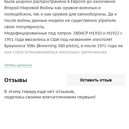
была широко распространена в Европе до окончания
Второй Мировой Войны как оружие военных и
полицейских, так и как оружие для самообороны. Да и
после войны данные модели не существенно утратили
свою популярность.
Модифицированные под патрон .380ACP M1910 и M1922 с
1951 года ввозились в США под названием «пистолет
Браунинга 308» (Browning 380 pistol), а после 1971 года на
них стала устанавливаться несколько увеличенная
рукоятка и оба пистолета получили регулируемые
прицельные приспособления (в связи с требованиями
Читать целиком
принятого в 1968 году закона об импорте оружия в США).
О том, насколько популярными были пистолеты M1910 и
Отзывы
Оставить отзыв
M1922, говорит также и тот факт, что их выпуск был
прекращен только в 1983 году.
К этому товару еще нет отзывов,
поделись своими впечатлениями первым!