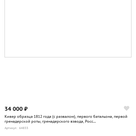
34 000 ₽
Кивер образца 1812 года (с развалом), первого батальона, первой
гренадерской роты, гренадерского взвода, Росс...
Артикул: 64833