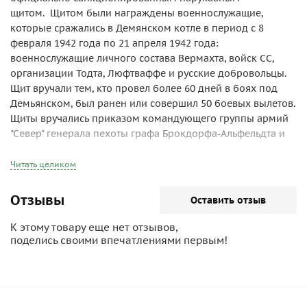
щитом. Щитом были награждены военнослужащие,
которые сражались в Демянском котле в период с 8
февраля 1942 года по 21 апреля 1942 года:
военнослужащие личного состава Вермахта, войск СС,
организации Тодта, Люфтваффе и русские добровольцы.
Щит вручали тем, кто провел более 60 дней в боях под
Демьянском, был ранен или совершил 50 боевых вылетов.
Щиты вручались приказом командующего группы армий
"Север" генерала пехоты графа Брокдорфа-Альфельдта и
носились на верхней части левого рукава мундира.
Город Демянск находится в Новгородской области, о
Читать целиком
существовании города Демъянск нам ничего не известно.
Отзывы
Оставить отзыв
К этому товару еще нет отзывов,
поделись своими впечатлениями первым!