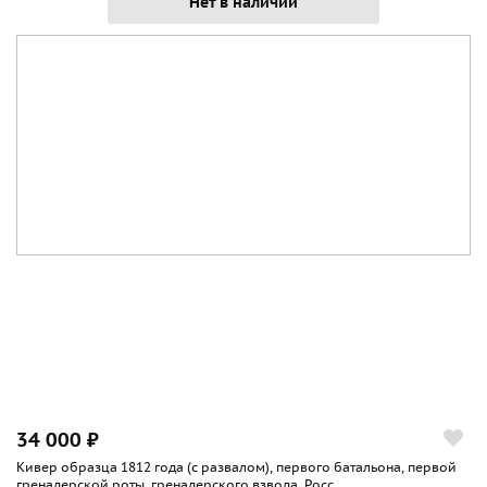
Нет в наличии
34 000 ₽
Кивер образца 1812 года (с развалом), первого батальона, первой
гренадерской роты, гренадерского взвода, Росс...