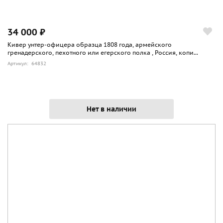
34 000 ₽
Кивер унтер-офицера образца 1808 года, армейского
гренадерского, пехотного или егерского полка , Россия, копи...
Артикул: 64832
Нет в наличии