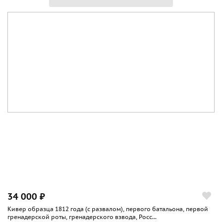
34 000 ₽
Кивер образца 1812 года (с развалом), первого батальона, первой
гренадерской роты, гренадерского взвода, Росс...