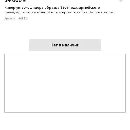
34 000 ₽
Кивер унтер-офицера образца 1808 года, армейского
гренадерского, пехотного или егерского полка , Россия, копи...
Артикул: 64832
Нет в наличии