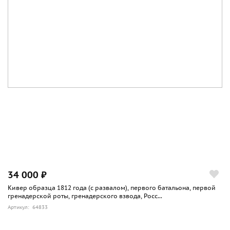
34 000 ₽
Кивер образца 1812 года (с развалом), первого батальона, первой
гренадерской роты, гренадерского взвода, Росс...
Артикул: 64833